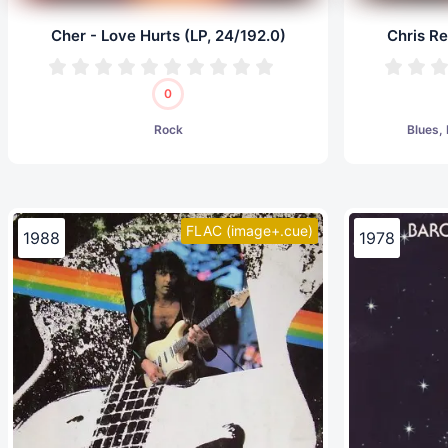
Cher - Love Hurts (LP, 24/192.0)
Chris Re
0
Rock
Blues,
FLAC (image+.cue)
1988
1978