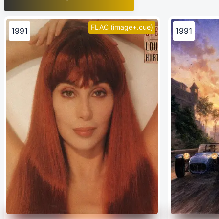
FLAC (image+.cue)
1991
1991