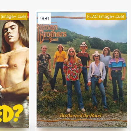
(image+.cue)
FLAC (image+.cue)
1981