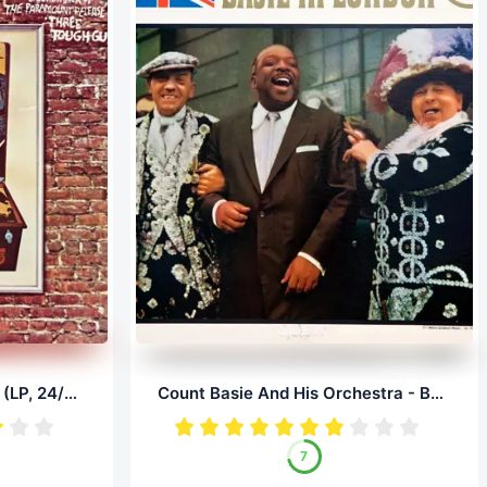
Isaac Hayes - Tough Guys (LP, 24/96.0)
Count Basie And His Orchestra - Basie In London (LP, 24/96.0)
7