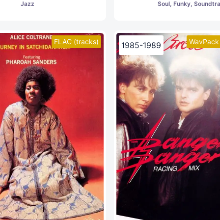
Jazz
Soul, Funky, Soundtr
FLAC (tracks)
WavPack 
1985-1989