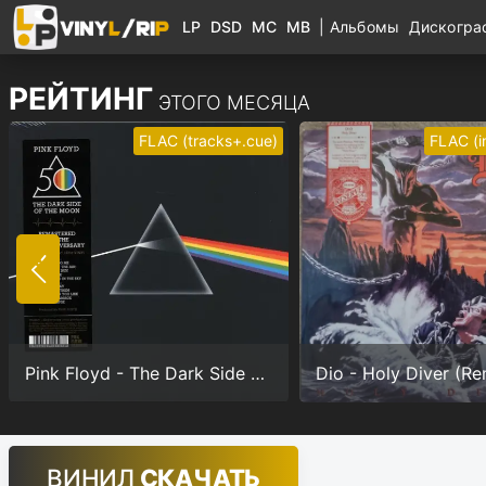
LP
DSD
MC
MB
|
Альбомы
Дискогр
РЕЙТИНГ
ЭТОГО МЕСЯЦА
FLAC (tracks+.cue)
FLAC (
Pink Floyd - The Dark Side Of The Moon (Anniversary version) (24/192.0)
ВИНИЛ
СКАЧАТЬ