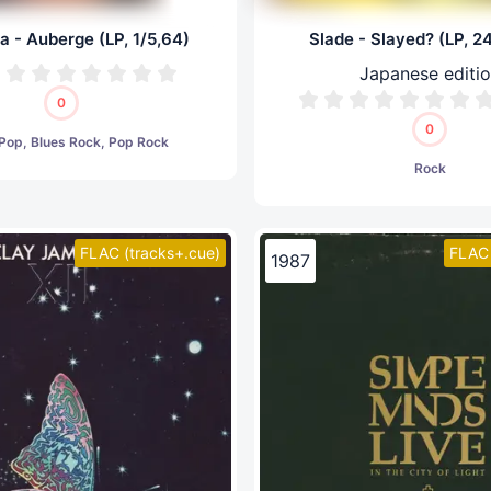
a - Auberge (LP, 1/5,64)
Slade - Slayed? (LP, 2
Japanese editi
0
0
 Pop, Blues Rock, Pop Rock
Rock
FLAC (tracks+.cue)
FLAC 
1987