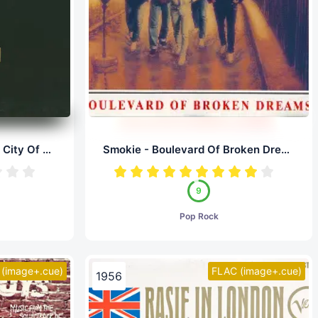
Simple Minds Live - In The City Of Light (LP, 24/96.0)
Smokie - Boulevard Of Broken Dreams (LP, 24/96.0)
9
Pop Rock
(image+.cue)
FLAC (image+.cue)
1956