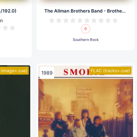
4/192.0)
The Allman Brothers Band - Brothers Of The Road (LP, 24/192.0)
on
0
Southern Rock
(image+.cue)
FLAC (tracks+.cue)
1989