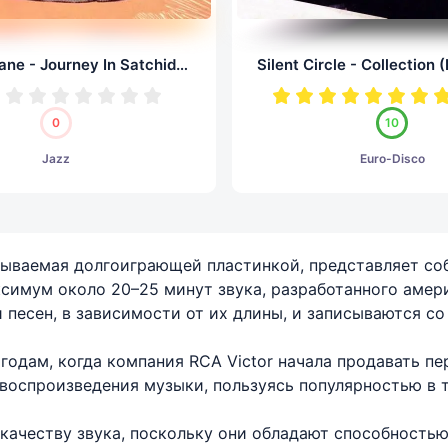
Alice Coltrane - Journey In Satchidananda (LP, 24/96.0)
0
10
Jazz
Euro-Disco
 называемая долгоиграющей пластинкой, представляет 
ксимум около 20–25 минут звука, разработанного амер
 песен, в зависимости от их длины, и записываются со 
годам, когда компания RCA Victor начала продавать п
воспроизведения музыки, пользуясь популярностью в т
ачеству звука, поскольку они обладают способностью 