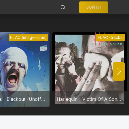
ВОЙТИ
ПОИСК
FLAC (image+.cue)
FLAC (tracks)
Не запоминать меня
ВОЙТИ
Scorpions - Blackout (Unofficial) (24/96.0)
Harlequin - Victim Of A Song (24/96.0)
Регистрация
Забыли пароль?