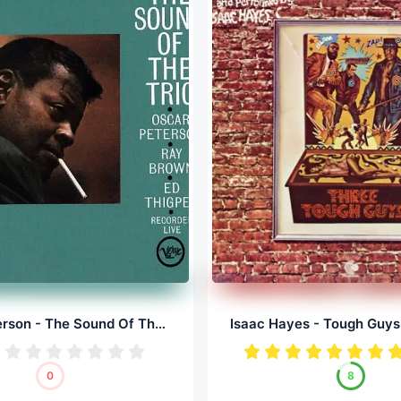
Oscar Peterson - The Sound Of The Trio (LP, 24/96.0)
0
8