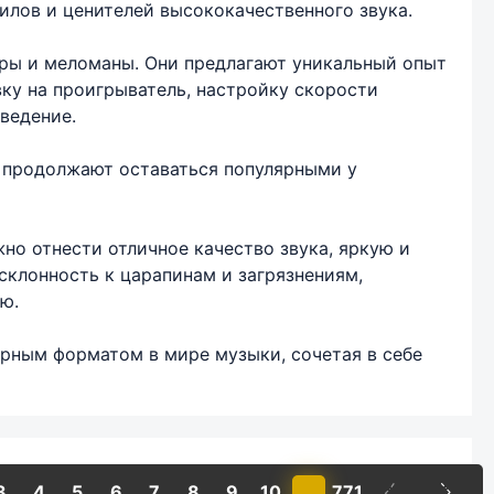
илов и ценителей высококачественного звука.
ры и меломаны. Они предлагают уникальный опыт
вку на проигрыватель, настройку скорости
ведение.
 продолжают оставаться популярными у
но отнести отличное качество звука, яркую и
клонность к царапинам и загрязнениям,
ю.
рным форматом в мире музыки, сочетая в себе
3
4
5
6
7
8
9
10
...
771