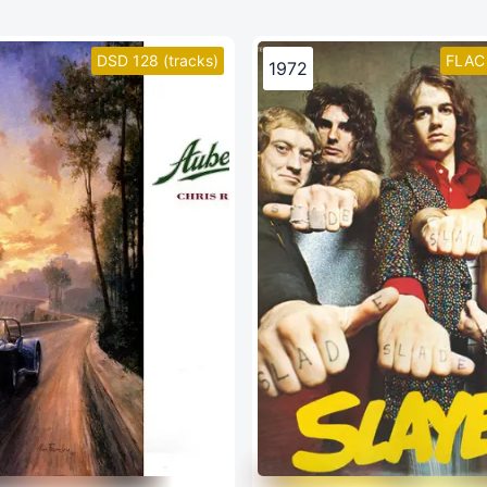
DSD 128 (tracks)
FLAC 
1972