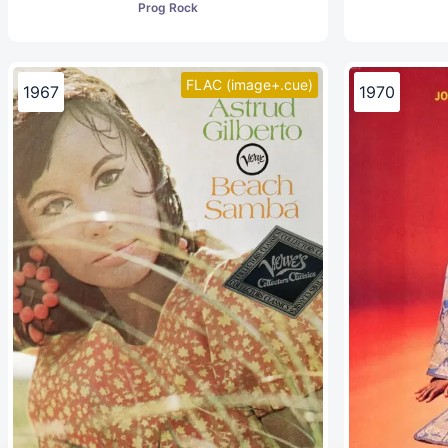
Prog Rock
FLAC (image+.cue)
1967
1970