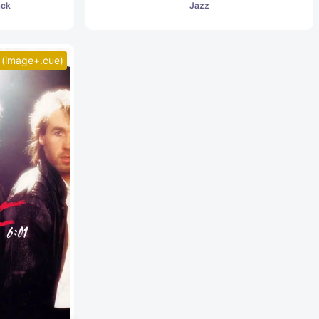
ack
Jazz
(image+.cue)