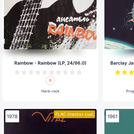
Rainbow - Rainbow (LP, 24/96.0)
0
Hard-rock
Pro
FLAC (tracks+.cue)
1978
1961