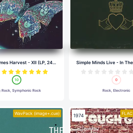
Barclay James Harvest - XII (LP, 24/96.0)
10
0
g Rock, Symphonic Rock
Rock, Electronic
WavPack (image+.cue)
FLAC 
1974