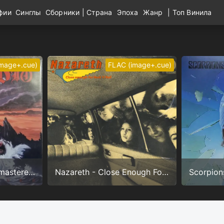
афии
Синглы
Сборники
|
Страна
Эпоха
Жанр
|
Топ Винила
image+.cue)
FLAC (image+.cue)
Dio - Holy Diver (Remastered) (24/96.0)
Nazareth - Close Enough For Rock'n'Roll (24/192.0)