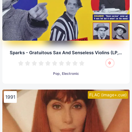
Sparks - Gratuitous Sax And Senseless Violins (LP, 24/96.0)
0
Pop, Electronic
FLAC (image+.cue)
1991