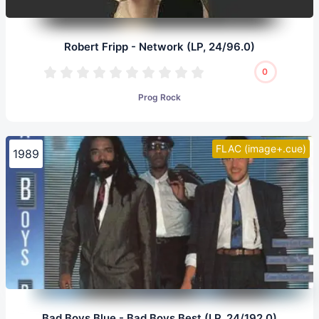
Robert Fripp - Network (LP, 24/96.0)
0
Prog Rock
FLAC (image+.cue)
1989
Bad Boys Blue - Bad Boys Best (LP, 24/192.0)