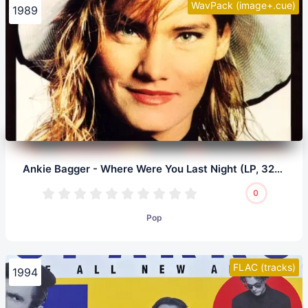
WavPack (image+.cue)
1989
Ankie Bagger - Where Were You Last Night (LP, 32/192.0)
0
Pop
FLAC (tracks)
1994