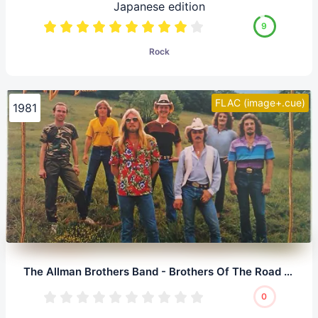
Japanese edition
9
Rock
FLAC (image+.cue)
1981
The Allman Brothers Band - Brothers Of The Road (LP, 24/192.0)
0