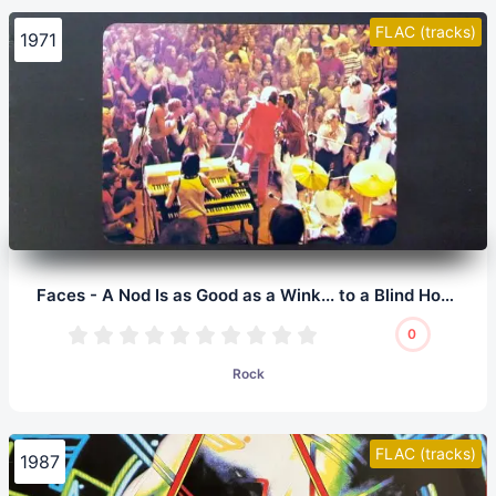
FLAC (tracks)
1971
Faces - A Nod Is as Good as a Wink... to a Blind Horse (LP, 24/96.0)
0
Rock
FLAC (tracks)
1987