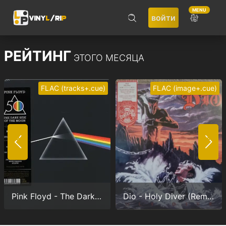
MENU
войти
ПОИСК
РЕЙТИНГ
ЭТОГО МЕСЯЦА
FLAC (tracks+.cue)
FLAC (image+.cue)
Не запоминать меня
ВОЙТИ
Pink Floyd - The Dark Side Of The Moon (Anniversary version) (24/192.0)
Dio - Holy Diver (Remastered) (24/96.0)
Регистрация
Забыли пароль?