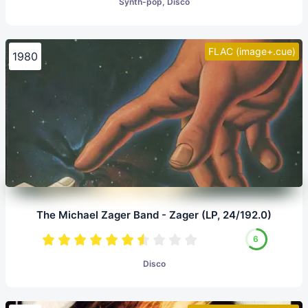
Synth-pop, Disco
FLAC (image+.cue)
1980
The Michael Zager Band - Zager (LP, 24/192.0)
6
Disco