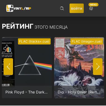
MENU
войти
ПОИСК
РЕЙТИНГ
ЭТОГО МЕСЯЦА
FLAC (tracks+.cue)
FLAC (image+.cue)
Не запоминать меня
ВОЙТИ
Pink Floyd - The Dark Side Of The Moon (Anniversary version) (24/192.0)
Dio - Holy Diver (Remastered) (24/96.0)
Регистрация
Забыли пароль?