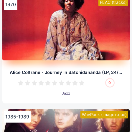
FLAC (tracks)
1970
Alice Coltrane - Journey In Satchidananda (LP, 24/96.0)
0
Jazz
WavPack (image+.cue)
1985-1989