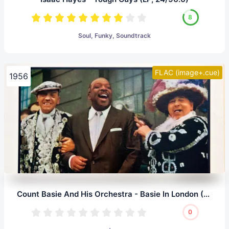
8
Soul, Funky, Soundtrack
FLAC (image+.cue)
1956
Count Basie And His Orchestra - Basie In London (LP, 24/96.0)
0