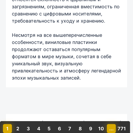
загрязнениям, ограниченная вместимость по
сравнению с цифровыми носителями,
требовательность к уходу и хранению.
Несмотря на все вышеперечисленные
особенности, виниловые пластинки
продолжают оставаться популярным
форматом в мире музыки, сочетая в себе
уникальный звук, визуальную
привлекательность и атмосферу легендарной
эпохи музыкальных записей.
Карта сайта
|
Обратная связь
|
Комментарии
|
1
2
3
4
5
6
7
8
9
10
...
771
Политика конфиденциальности