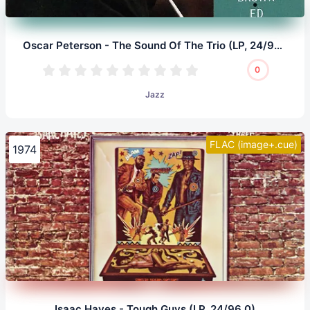
Oscar Peterson - The Sound Of The Trio (LP, 24/96.0)
0
Jazz
FLAC (image+.cue)
1974
Isaac Hayes - Tough Guys (LP, 24/96.0)