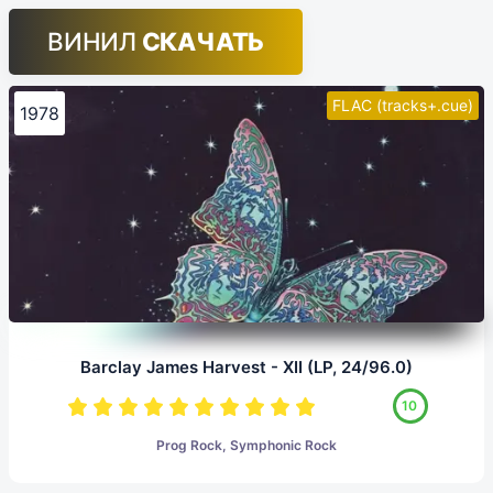
ВИНИЛ
СКАЧАТЬ
FLAC (tracks+.cue)
1978
Barclay James Harvest - XII (LP, 24/96.0)
10
Prog Rock, Symphonic Rock