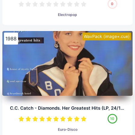
0
Electropop
WavPack (image+.cue)
1988
C.C. Catch - Diamonds. Her Greatest Hits (LP, 24/192.0)
10
Euro-Disco