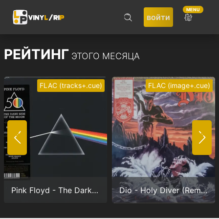
MENU
войти
ПОИСК
РЕЙТИНГ
ЭТОГО МЕСЯЦА
FLAC (tracks+.cue)
FLAC (image+.cue)
Не запоминать меня
ВОЙТИ
Pink Floyd - The Dark Side Of The Moon (Anniversary version) (24/192.0)
Dio - Holy Diver (Remastered) (24/96.0)
Регистрация
Забыли пароль?