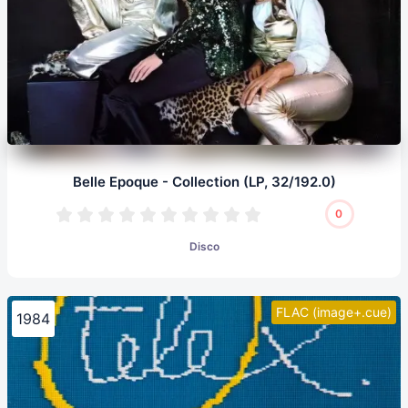
Belle Epoque - Collection (LP, 32/192.0)
0
Disco
FLAC (image+.cue)
1984