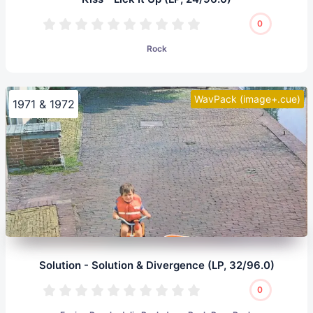
0
Rock
WavPack (image+.cue)
1971 & 1972
Solution - Solution & Divergence (LP, 32/96.0)
0