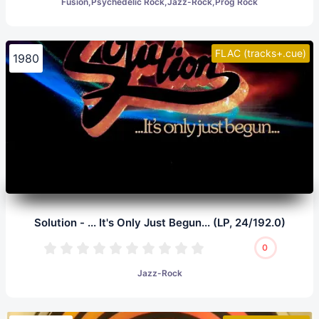
Fusion,Psychedelic Rock,Jazz-Rock,Prog Rock
FLAC (tracks+.cue)
1980
Solution - ... It's Only Just Begun... (LP, 24/192.0)
0
Jazz-Rock