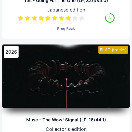
Yes - Going For The One (LP, 32/384.0)
Japanese edition
8
Prog Rock
FLAC (tracks)
2026
Muse - The Wow! Signal (LP, 16/44.1)
Collector's edition