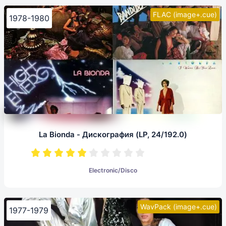
FLAC (image+.cue)
1978-1980
La Bionda - Дискография (LP, 24/192.0)
Electronic/Disco
WavPack (image+.cue)
1977-1979