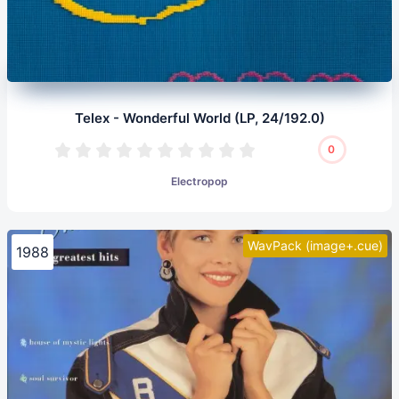
Telex - Wonderful World (LP, 24/192.0)
0
Electropop
WavPack (image+.cue)
1988