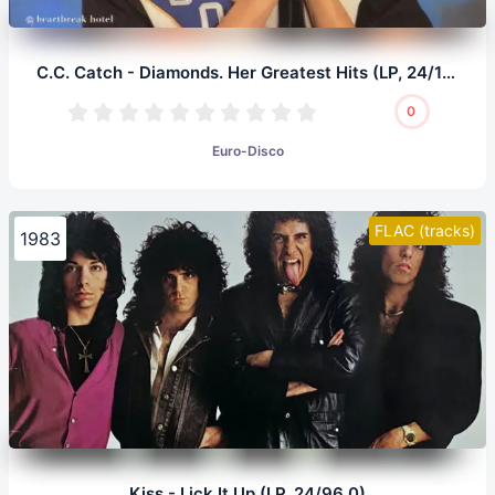
C.C. Catch - Diamonds. Her Greatest Hits (LP, 24/192.0)
0
Euro-Disco
FLAC (tracks)
1983
Kiss - Lick It Up (LP, 24/96.0)