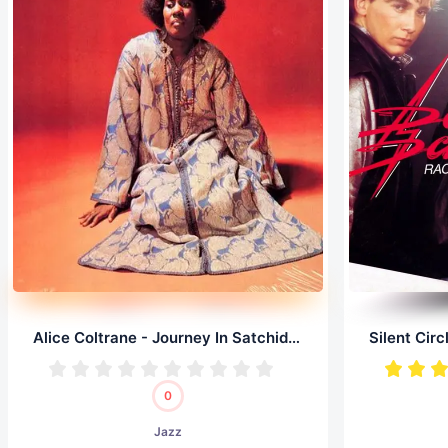
Alice Coltrane - Journey In Satchidananda (LP, 24/96.0)
0
Jazz