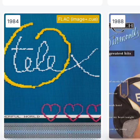
FLAC (image+.cue)
1984
1988