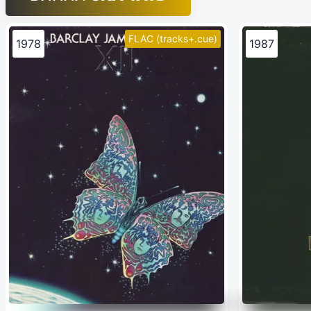
FLAC (tracks+.cue)
1978
1987