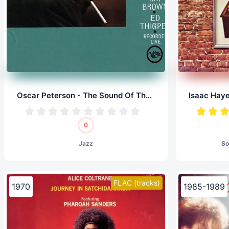
Oscar Peterson - The Sound Of The Trio (LP, 24/96.0)
0
Jazz
So
FLAC (tracks)
1970
1985-1989