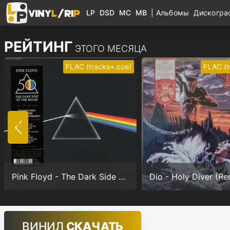
LP
DSD
MC
MB
|
Альбомы
Дискогр
РЕЙТИНГ
ЭТОГО МЕСЯЦА
FLAC (tracks+.cue)
FLAC (
Pink Floyd - The Dark Side Of The Moon (Anniversary version) (24/192.0)
ВИНИЛ
СКАЧАТЬ