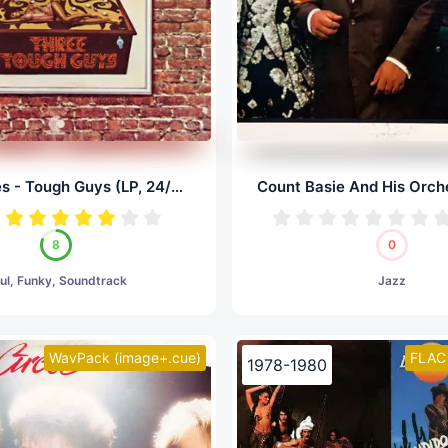
Isaac Hayes - Tough Guys (LP, 24/96.0)
8
0
ul, Funky, Soundtrack
Jazz
WavPack (image+.cue)
FLAC 
1978-1980