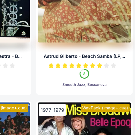
Count Basie And His Orchestra - Basie In London (LP, 24/96.0)
Astrud Gilberto - Beach Samba (LP, 24/96.0)
8
Smooth Jazz, Bossanova
(image+.cue)
WavPack (image+.cue)
1977-1979