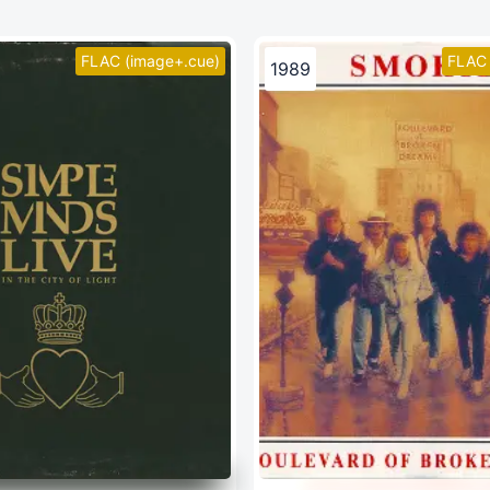
FLAC (image+.cue)
FLAC 
1989