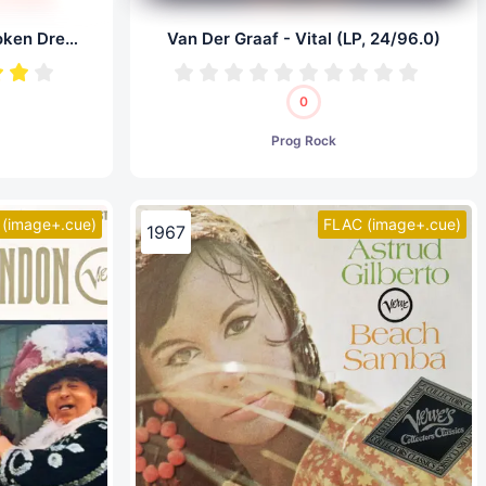
Smokie - Boulevard Of Broken Dreams (LP, 24/96.0)
Van Der Graaf - Vital (LP, 24/96.0)
0
Prog Rock
(image+.cue)
FLAC (image+.cue)
1967