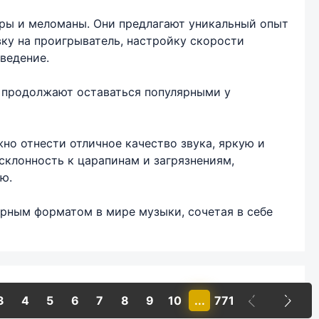
ры и меломаны. Они предлагают уникальный опыт
вку на проигрыватель, настройку скорости
ведение.
 продолжают оставаться популярными у
но отнести отличное качество звука, яркую и
клонность к царапинам и загрязнениям,
ю.
рным форматом в мире музыки, сочетая в себе
3
4
5
6
7
8
9
10
...
771