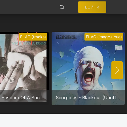
ВОЙТИ
ПОИСК
FLAC (tracks)
FLAC (image+.cue)
Не запоминать меня
ВОЙТИ
Harlequin - Victim Of A Song (24/96.0)
Scorpions - Blackout (Unofficial) (24/96.0)
Регистрация
Забыли пароль?