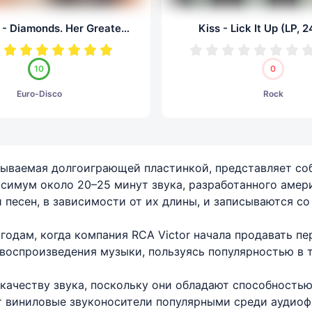
C.C. Catch - Diamonds. Her Greatest Hits (LP, 24/192.0)
Kiss - Lick It Up (LP, 
10
0
Euro-Disco
Rock
 называемая долгоиграющей пластинкой, представляет 
ксимум около 20–25 минут звука, разработанного амер
 песен, в зависимости от их длины, и записываются со 
годам, когда компания RCA Victor начала продавать п
воспроизведения музыки, пользуясь популярностью в т
ачеству звука, поскольку они обладают способностью 
т виниловые звуконосители популярными среди аудиоф