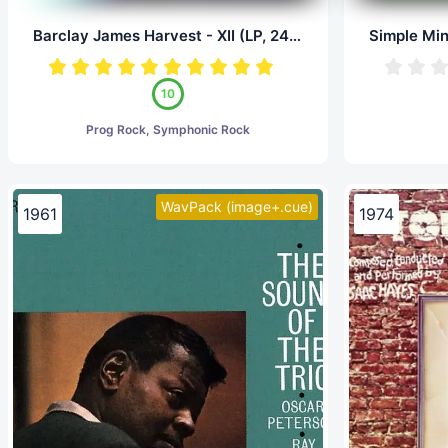
Barclay James Harvest - XII (LP, 24/96.0)
10
Prog Rock, Symphonic Rock
WavPack (image+.cue)
1961
1974