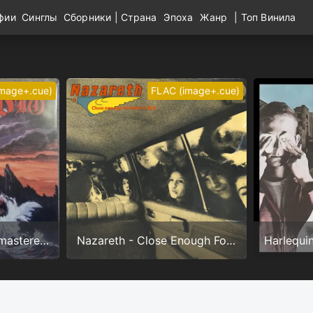
афии
Синглы
Сборники
|
Страна
Эпоха
Жанр
|
Топ Винила
image+.cue)
FLAC (image+.cue)
Dio - Holy Diver (Remastered) (24/96.0)
Nazareth - Close Enough For Rock'n'Roll (24/192.0)