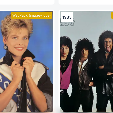
WavPack (image+.cue)
1983