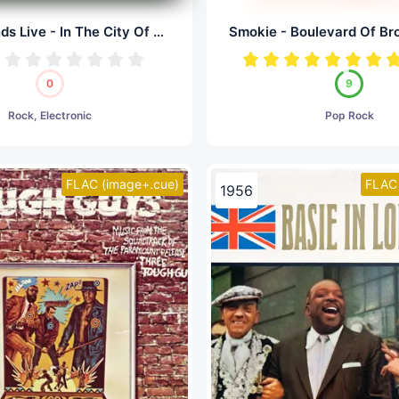
Simple Minds Live - In The City Of Light (LP, 24/96.0)
0
9
Rock, Electronic
Pop Rock
FLAC (image+.cue)
FLAC 
1956