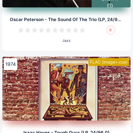
Oscar Peterson - The Sound Of The Trio (LP, 24/96.0)
0
Jazz
FLAC (image+.cue)
1974
Isaac Hayes - Tough Guys (LP, 24/96.0)