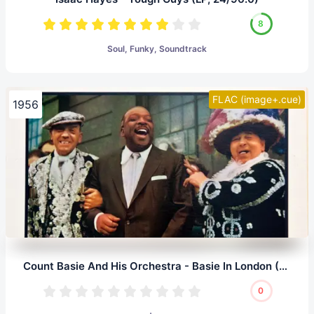
8
Soul, Funky, Soundtrack
FLAC (image+.cue)
1956
Count Basie And His Orchestra - Basie In London (LP, 24/96.0)
0