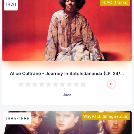
FLAC (tracks)
1970
Alice Coltrane - Journey In Satchidananda (LP, 24/96.0)
0
Jazz
WavPack (image+.cue)
1985-1989