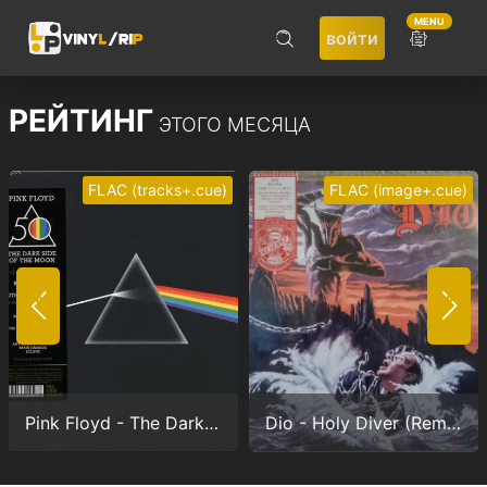
MENU
войти
ПОИСК
РЕЙТИНГ
ЭТОГО МЕСЯЦА
FLAC (tracks+.cue)
FLAC (image+.cue)
Не запоминать меня
ВОЙТИ
Pink Floyd - The Dark Side Of The Moon (Anniversary version) (24/192.0)
Dio - Holy Diver (Remastered) (24/96.0)
Регистрация
Забыли пароль?