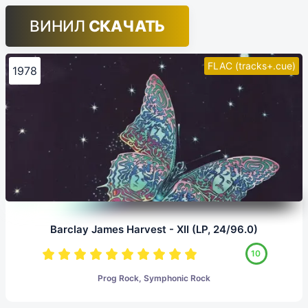
ВИНИЛ
СКАЧАТЬ
FLAC (tracks+.cue)
1978
Barclay James Harvest - XII (LP, 24/96.0)
10
Prog Rock, Symphonic Rock