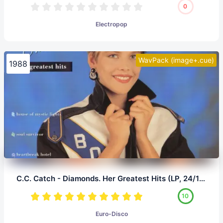
0
Electropop
WavPack (image+.cue)
1988
C.C. Catch - Diamonds. Her Greatest Hits (LP, 24/192.0)
10
Euro-Disco