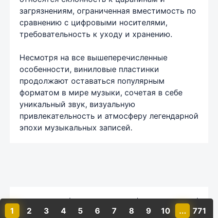
загрязнениям, ограниченная вместимость по
сравнению с цифровыми носителями,
требовательность к уходу и хранению.
Несмотря на все вышеперечисленные
особенности, виниловые пластинки
продолжают оставаться популярным
форматом в мире музыки, сочетая в себе
уникальный звук, визуальную
привлекательность и атмосферу легендарной
эпохи музыкальных записей.
Карта сайта
|
Обратная связь
|
Комментарии
|
1
2
3
4
5
6
7
8
9
10
...
771
Политика конфиденциальности