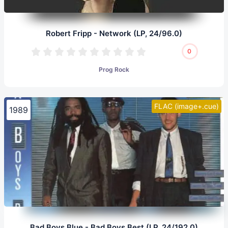
Robert Fripp - Network (LP, 24/96.0)
0
Prog Rock
FLAC (image+.cue)
1989
Bad Boys Blue - Bad Boys Best (LP, 24/192.0)