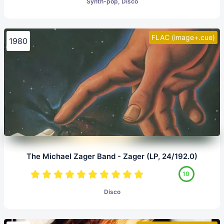
Synth-pop, Disco
FLAC (image+.cue)
1980
The Michael Zager Band - Zager (LP, 24/192.0)
10
Disco