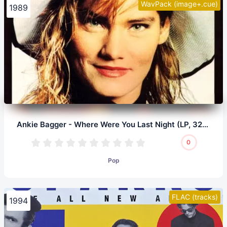
WavPack (image+.cue)
1989
Ankie Bagger - Where Were You Last Night (LP, 32/192.0)
0
Pop
FLAC (tracks)
1994