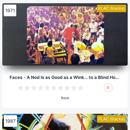
FLAC (tracks)
1971
Faces - A Nod Is as Good as a Wink... to a Blind Horse (LP, 24/96.0)
0
Rock
FLAC (tracks)
1987