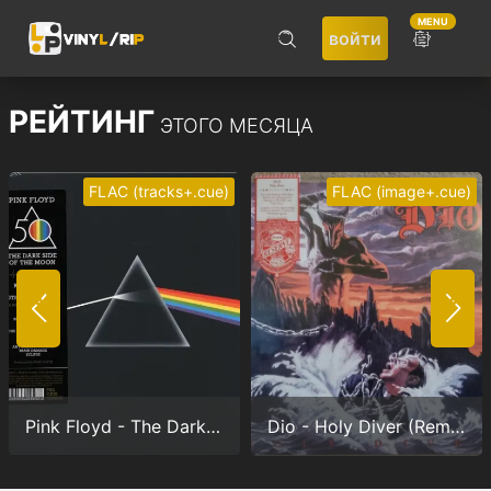
MENU
войти
ПОИСК
РЕЙТИНГ
ЭТОГО МЕСЯЦА
FLAC (tracks+.cue)
FLAC (image+.cue)
Не запоминать меня
ВОЙТИ
Pink Floyd - The Dark Side Of The Moon (Anniversary version) (24/192.0)
Dio - Holy Diver (Remastered) (24/96.0)
Регистрация
Забыли пароль?