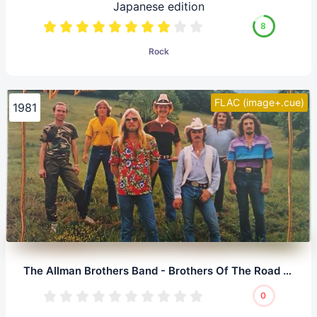
Japanese edition
8
Rock
FLAC (image+.cue)
1981
The Allman Brothers Band - Brothers Of The Road (LP, 24/192.0)
0