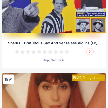
Sparks - Gratuitous Sax And Senseless Violins (LP, 24/96.0)
0
Pop, Electronic
FLAC (image+.cue)
1991