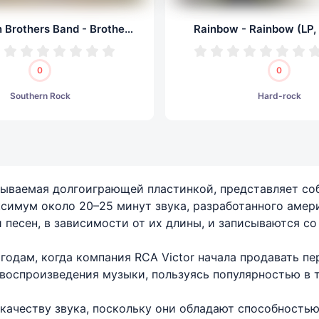
The Allman Brothers Band - Brothers Of The Road (LP, 24/192.0)
Rainbow - Rainbow (LP,
0
0
Southern Rock
Hard-rock
 называемая долгоиграющей пластинкой, представляет 
ксимум около 20–25 минут звука, разработанного амер
 песен, в зависимости от их длины, и записываются со 
годам, когда компания RCA Victor начала продавать п
воспроизведения музыки, пользуясь популярностью в т
ачеству звука, поскольку они обладают способностью 