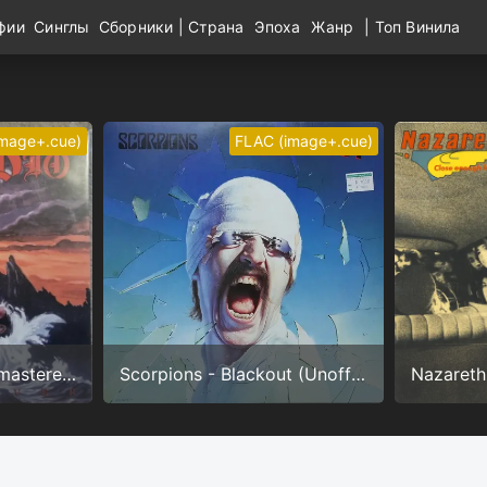
афии
Синглы
Сборники
|
Страна
Эпоха
Жанр
|
Топ Винила
image+.cue)
FLAC (image+.cue)
Dio - Holy Diver (Remastered) (24/96.0)
Scorpions - Blackout (Unofficial) (24/96.0)