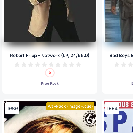
Robert Fripp - Network (LP, 24/96.0)
0
Prog Rock
WavPack (image+.cue)
1989
1994