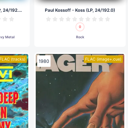
Def Leppard - Hysteria (LP, 24/192.0)
Paul Kossoff - Koss (LP, 24/192.0)
0
avy Metal
Rock
FLAC (tracks)
FLAC (image+.cue)
1980