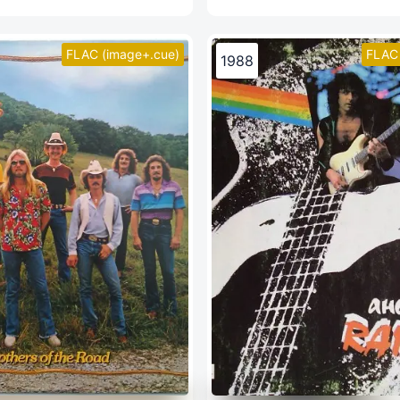
FLAC (image+.cue)
FLAC 
1988