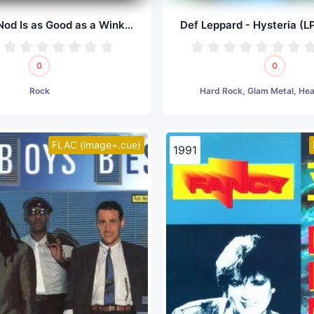
Faces - A Nod Is as Good as a Wink... to a Blind Horse (LP, 24/96.0)
0
0
Rock
Hard Rock, Glam Metal, He
FLAC (image+.cue)
1991