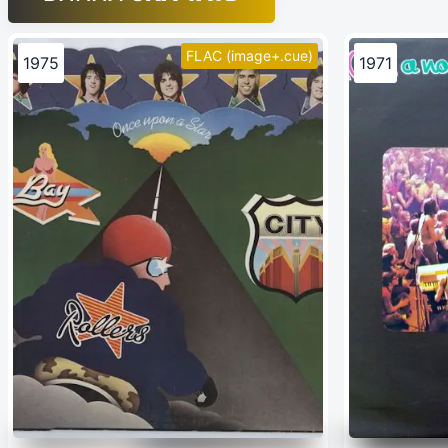
FLAC (image+.cue)
1975
1971