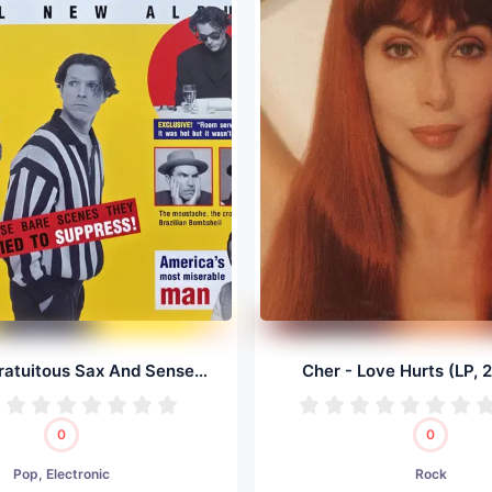
Sparks - Gratuitous Sax And Senseless Violins (LP, 24/96.0)
Cher - Love Hurts (LP, 
0
0
Pop, Electronic
Rock