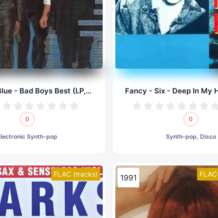
Bad Boys Blue - Bad Boys Best (LP, 24/192.0)
0
0
Electronic Synth-pop
Synth-pop, Disco
FLAC (tracks)
FLAC 
1991