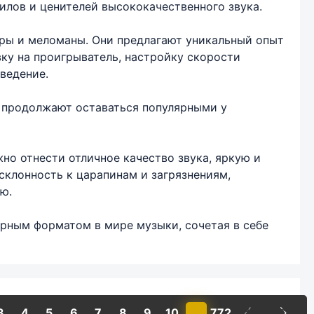
илов и ценителей высококачественного звука.
ры и меломаны. Они предлагают уникальный опыт
вку на проигрыватель, настройку скорости
ведение.
 продолжают оставаться популярными у
но отнести отличное качество звука, яркую и
клонность к царапинам и загрязнениям,
ю.
рным форматом в мире музыки, сочетая в себе
3
4
5
6
7
8
9
10
...
772