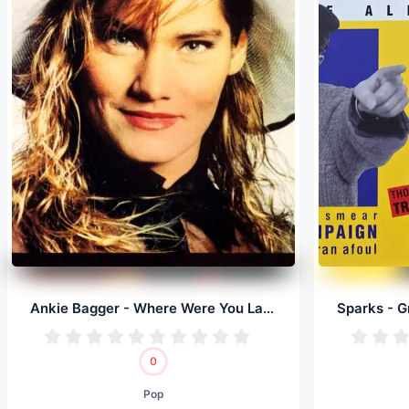
Ankie Bagger - Where Were You Last Night (LP, 32/192.0)
0
Pop