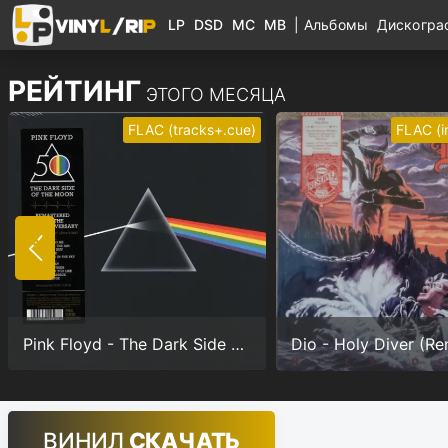
LP
DSD
MC
MB
|
Альбомы
Дискогр
РЕЙТИНГ
ЭТОГО МЕСЯЦА
FLAC (tracks+.cue)
FLAC (
Pink Floyd - The Dark Side Of The Moon (Anniversary version) (24/192.0)
ВИНИЛ
СКАЧАТЬ