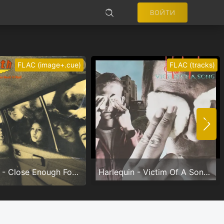
ВОЙТИ
ПОИСК
FLAC (image+.cue)
FLAC (tracks)
Не запоминать меня
ВОЙТИ
Nazareth - Close Enough For Rock'n'Roll (24/192.0)
Harlequin - Victim Of A Song (24/96.0)
Регистрация
Забыли пароль?