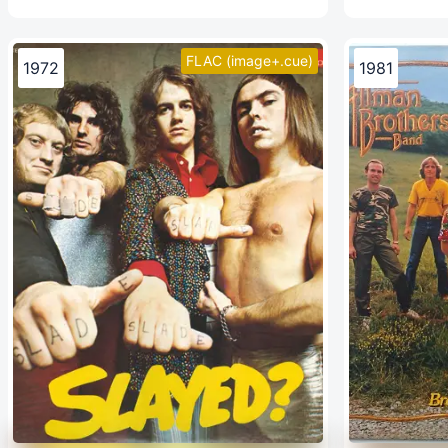
FLAC (image+.cue)
1972
1981