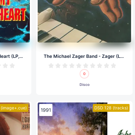
Fancy - Six - Deep In My Heart (LP, 24/192.0)
The Michael Zager Band - Zager (LP, 24/192.0)
0
Disco
(image+.cue)
DSD 128 (tracks)
1991