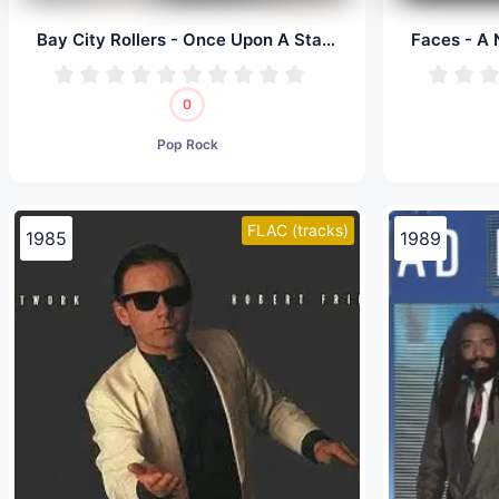
Bay City Rollers - Once Upon A Star (LP, 24/192.0)
0
Pop Rock
FLAC (tracks)
1985
1989