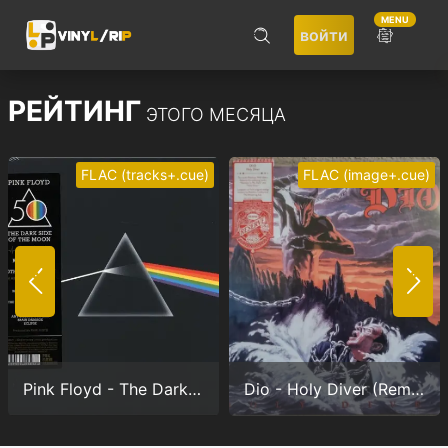
MENU
войти
ПОИСК
РЕЙТИНГ
ЭТОГО МЕСЯЦА
FLAC (tracks+.cue)
FLAC (image+.cue)
Не запоминать меня
ВОЙТИ
Pink Floyd - The Dark Side Of The Moon (Anniversary version) (24/192.0)
Dio - Holy Diver (Remastered) (24/96.0)
Регистрация
Забыли пароль?