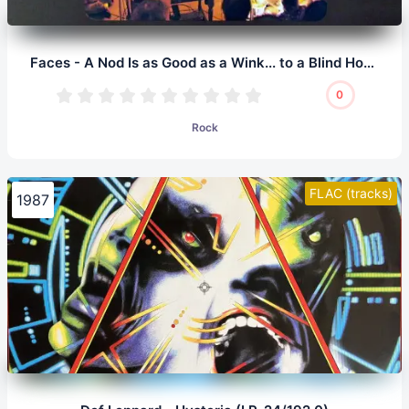
Faces - A Nod Is as Good as a Wink... to a Blind Horse (LP, 24/96.0)
0
Rock
FLAC (tracks)
1987