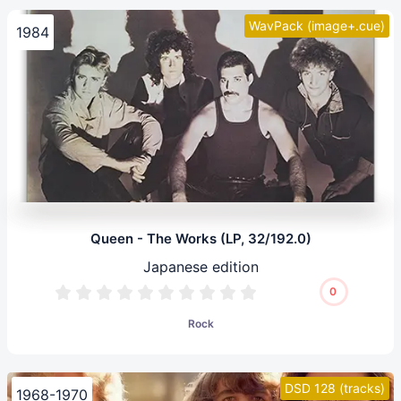
WavPack (image+.cue)
1984
Queen - The Works (LP, 32/192.0)
Japanese edition
0
Rock
DSD 128 (tracks)
1968-1970