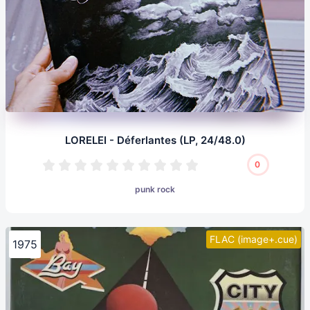
LORELEI - Déferlantes (LP, 24/48.0)
0
punk rock
FLAC (image+.cue)
1975