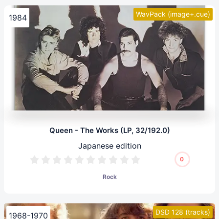
WavPack (image+.cue)
1984
Queen - The Works (LP, 32/192.0)
Japanese edition
0
Rock
DSD 128 (tracks)
1968-1970