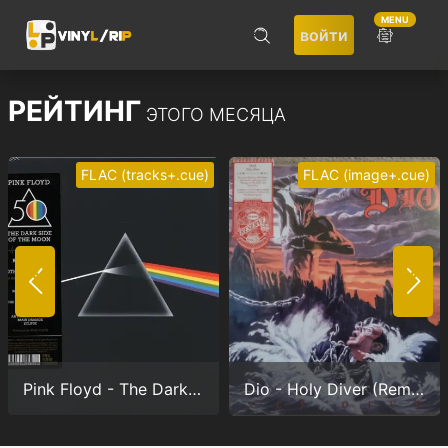
MENU
войти
ПОИСК
РЕЙТИНГ
ЭТОГО МЕСЯЦА
FLAC (tracks+.cue)
FLAC (image+.cue)
Не запоминать меня
ВОЙТИ
Pink Floyd - The Dark Side Of The Moon (Anniversary version) (24/192.0)
Dio - Holy Diver (Remastered) (24/96.0)
Регистрация
Забыли пароль?