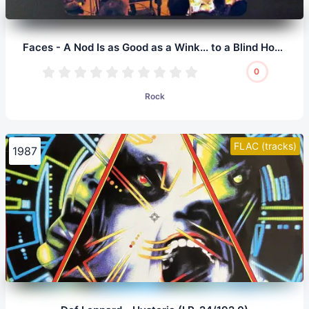
Faces - A Nod Is as Good as a Wink... to a Blind Horse (LP, 24/96.0)
0
Rock
FLAC (tracks)
1987