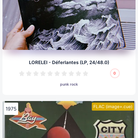
LORELEI - Déferlantes (LP, 24/48.0)
0
punk rock
FLAC (image+.cue)
1975