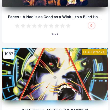
Faces - A Nod Is as Good as a Wink... to a Blind Horse (LP, 24/96.0)
0
Rock
FLAC (tracks)
1987