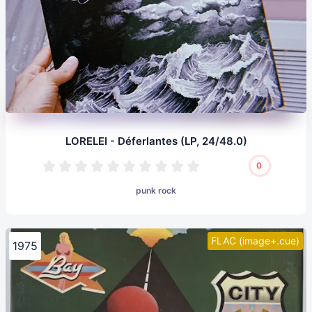
LORELEI - Déferlantes (LP, 24/48.0)
0
punk rock
FLAC (image+.cue)
1975