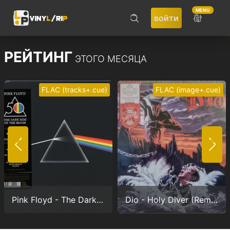
MENU
войти
ПОИСК
РЕЙТИНГ
ЭТОГО МЕСЯЦА
FLAC (tracks+.cue)
FLAC (image+.cue)
Не запоминать меня
ВОЙТИ
Pink Floyd - The Dark Side Of The Moon (Anniversary version) (24/192.0)
Dio - Holy Diver (Remastered) (24/96.0)
Регистрация
Забыли пароль?