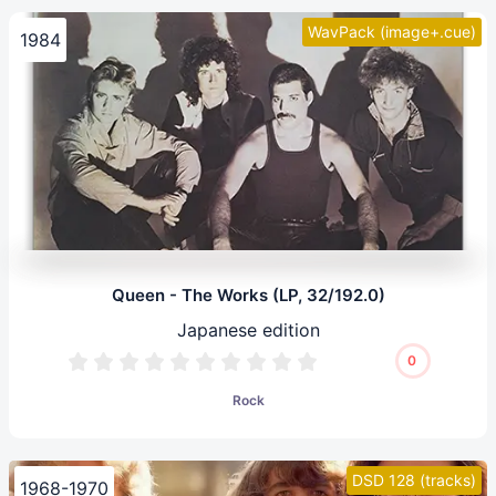
WavPack (image+.cue)
1984
Queen - The Works (LP, 32/192.0)
Japanese edition
0
Rock
DSD 128 (tracks)
1968-1970