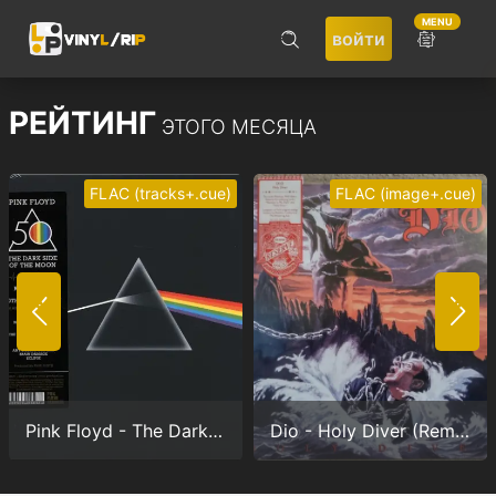
MENU
войти
ПОИСК
РЕЙТИНГ
ЭТОГО МЕСЯЦА
FLAC (tracks+.cue)
FLAC (image+.cue)
Не запоминать меня
ВОЙТИ
Pink Floyd - The Dark Side Of The Moon (Anniversary version) (24/192.0)
Dio - Holy Diver (Remastered) (24/96.0)
Регистрация
Забыли пароль?