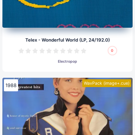
Telex - Wonderful World (LP, 24/192.0)
0
Electropop
WavPack (image+.cue)
1988