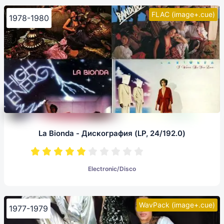
FLAC (image+.cue)
1978-1980
La Bionda - Дискография (LP, 24/192.0)
Electronic/Disco
WavPack (image+.cue)
1977-1979