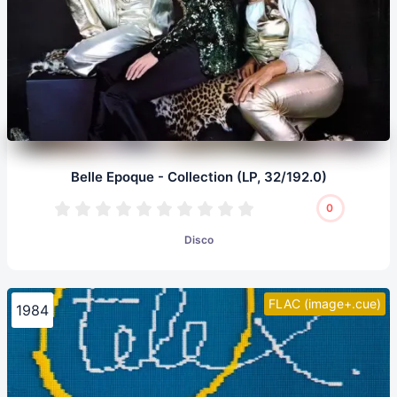
Belle Epoque - Collection (LP, 32/192.0)
0
Disco
FLAC (image+.cue)
1984