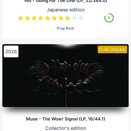
Yes - Going For The One (LP, 32/384.0)
Japanese edition
8
Prog Rock
FLAC (tracks)
2026
Muse - The Wow! Signal (LP, 16/44.1)
Collector's edition