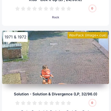
0
Rock
WavPack (image+.cue)
1971 & 1972
Solution - Solution & Divergence (LP, 32/96.0)
0