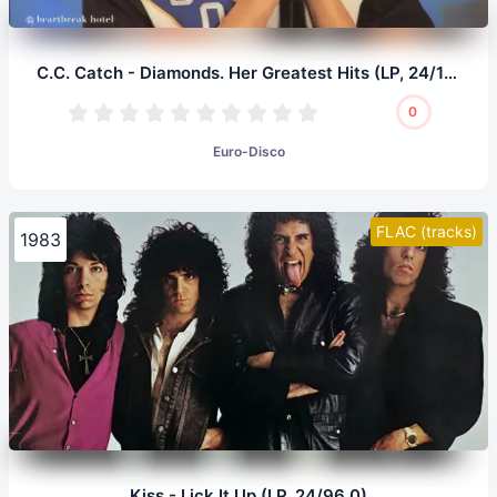
C.C. Catch - Diamonds. Her Greatest Hits (LP, 24/192.0)
0
Euro-Disco
FLAC (tracks)
1983
Kiss - Lick It Up (LP, 24/96.0)