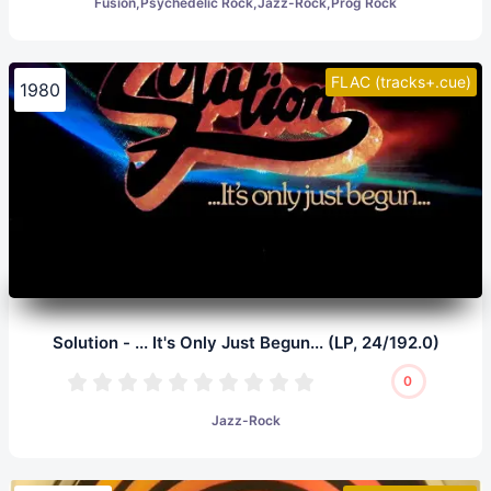
Fusion,Psychedelic Rock,Jazz-Rock,Prog Rock
FLAC (tracks+.cue)
1980
Solution - ... It's Only Just Begun... (LP, 24/192.0)
0
Jazz-Rock