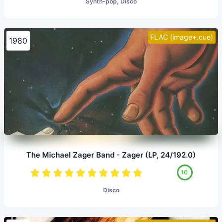
Synth-pop, Disco
FLAC (image+.cue)
1980
The Michael Zager Band - Zager (LP, 24/192.0)
10
Disco