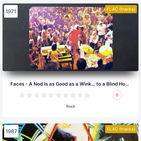
FLAC (tracks)
1971
Faces - A Nod Is as Good as a Wink... to a Blind Horse (LP, 24/96.0)
0
Rock
FLAC (tracks)
1987