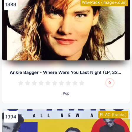
WavPack (image+.cue)
1989
Ankie Bagger - Where Were You Last Night (LP, 32/192.0)
0
Pop
FLAC (tracks)
1994