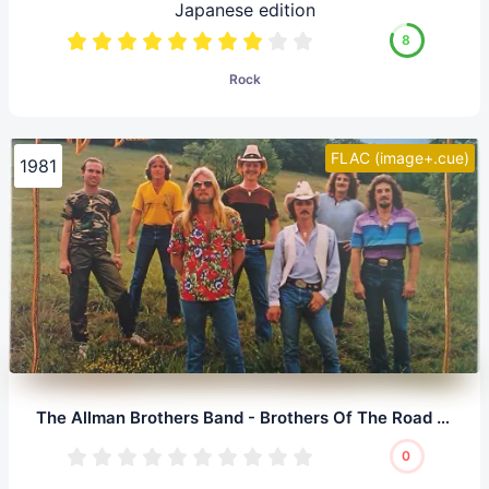
Japanese edition
8
Rock
FLAC (image+.cue)
1981
The Allman Brothers Band - Brothers Of The Road (LP, 24/192.0)
0