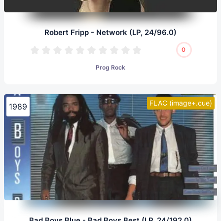
Robert Fripp - Network (LP, 24/96.0)
0
Prog Rock
FLAC (image+.cue)
1989
Bad Boys Blue - Bad Boys Best (LP, 24/192.0)