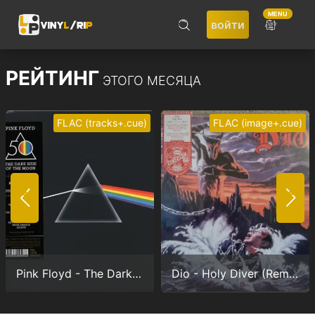
MENU
войти
ПОИСК
РЕЙТИНГ
ЭТОГО МЕСЯЦА
FLAC (tracks+.cue)
FLAC (image+.cue)
Не запоминать меня
ВОЙТИ
Pink Floyd - The Dark Side Of The Moon (Anniversary version) (24/192.0)
Dio - Holy Diver (Remastered) (24/96.0)
Регистрация
Забыли пароль?