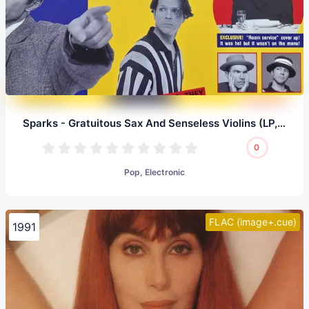
Sparks - Gratuitous Sax And Senseless Violins (LP, 24/96.0)
0
Pop, Electronic
FLAC (image+.cue)
1991