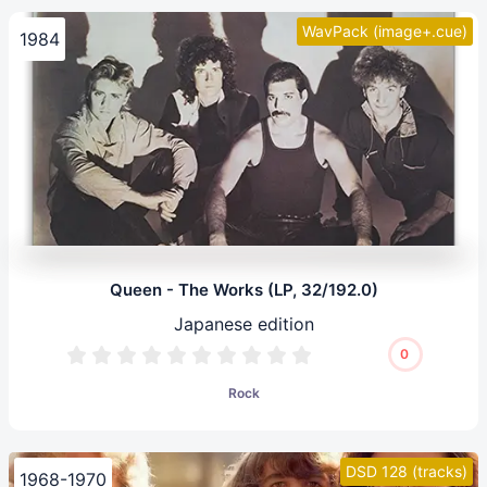
WavPack (image+.cue)
1984
Queen - The Works (LP, 32/192.0)
Japanese edition
0
Rock
DSD 128 (tracks)
1968-1970