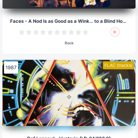
Faces - A Nod Is as Good as a Wink... to a Blind Horse (LP, 24/96.0)
0
Rock
FLAC (tracks)
1987