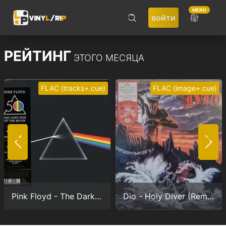
MENU
войти
ПОИСК
РЕЙТИНГ
ЭТОГО МЕСЯЦА
FLAC (tracks+.cue)
FLAC (image+.cue)
Не запоминать меня
ВОЙТИ
Pink Floyd - The Dark Side Of The Moon (Anniversary version) (24/192.0)
Dio - Holy Diver (Remastered) (24/96.0)
Регистрация
Забыли пароль?