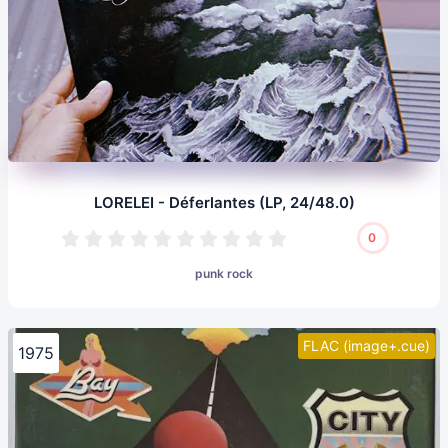
LORELEI - Déferlantes (LP, 24/48.0)
0
punk rock
FLAC (image+.cue)
1975