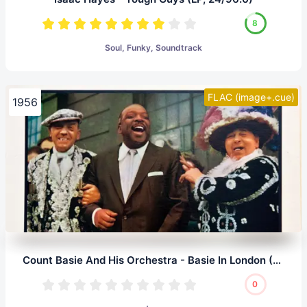
8
Soul, Funky, Soundtrack
FLAC (image+.cue)
1956
Count Basie And His Orchestra - Basie In London (LP, 24/96.0)
0