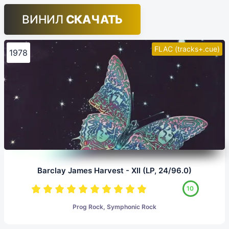
ВИНИЛ
СКАЧАТЬ
FLAC (tracks+.cue)
1978
Barclay James Harvest - XII (LP, 24/96.0)
10
Prog Rock, Symphonic Rock