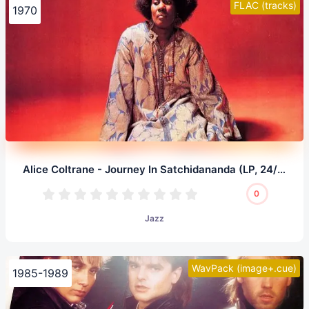
FLAC (tracks)
1970
Alice Coltrane - Journey In Satchidananda (LP, 24/96.0)
0
Jazz
WavPack (image+.cue)
1985-1989