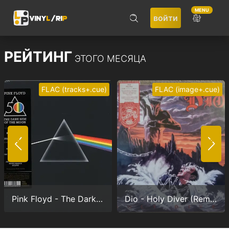
MENU
войти
ПОИСК
РЕЙТИНГ
ЭТОГО МЕСЯЦА
FLAC (tracks+.cue)
FLAC (image+.cue)
Не запоминать меня
ВОЙТИ
Pink Floyd - The Dark Side Of The Moon (Anniversary version) (24/192.0)
Dio - Holy Diver (Remastered) (24/96.0)
Регистрация
Забыли пароль?