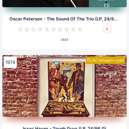
Oscar Peterson - The Sound Of The Trio (LP, 24/96.0)
0
Jazz
FLAC (image+.cue)
1974
Isaac Hayes - Tough Guys (LP, 24/96.0)