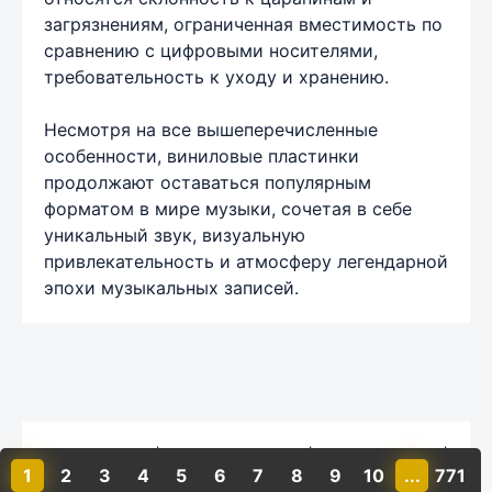
загрязнениям, ограниченная вместимость по
сравнению с цифровыми носителями,
требовательность к уходу и хранению.
Несмотря на все вышеперечисленные
особенности, виниловые пластинки
продолжают оставаться популярным
форматом в мире музыки, сочетая в себе
уникальный звук, визуальную
привлекательность и атмосферу легендарной
эпохи музыкальных записей.
Карта сайта
|
Обратная связь
|
Комментарии
|
1
2
3
4
5
6
7
8
9
10
...
771
Политика конфиденциальности