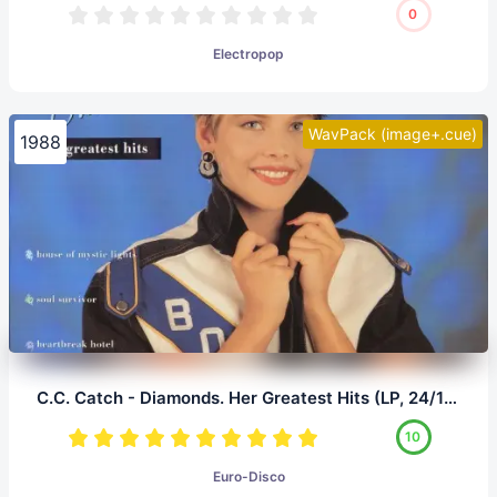
0
Electropop
WavPack (image+.cue)
1988
C.C. Catch - Diamonds. Her Greatest Hits (LP, 24/192.0)
10
Euro-Disco