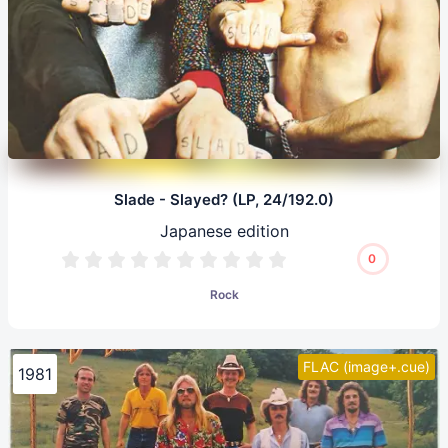
Slade - Slayed? (LP, 24/192.0)
Japanese edition
0
Rock
FLAC (image+.cue)
1981