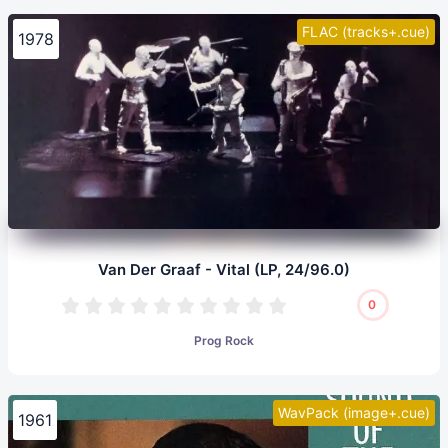
FLAC (tracks+.cue)
1978
Van Der Graaf - Vital (LP, 24/96.0)
0
Prog Rock
WavPack (image+.cue)
1961