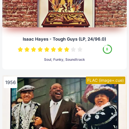
Isaac Hayes - Tough Guys (LP, 24/96.0)
8
Soul, Funky, Soundtrack
FLAC (image+.cue)
1956