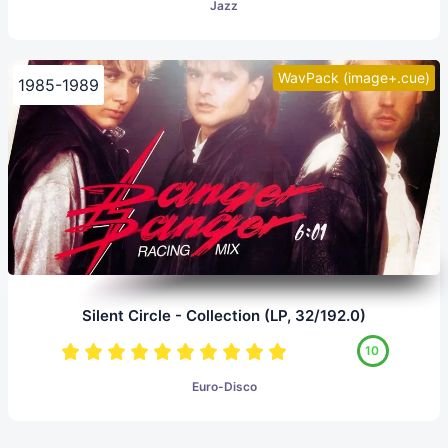
Jazz
WavPack (image+.cue)
1985-1989
Silent Circle - Collection (LP, 32/192.0)
10
Euro-Disco