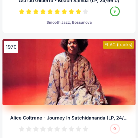
Astrud Gilberto - Beach Samba (LP, 24/96.0)
9
Smooth Jazz, Bossanova
FLAC (tracks)
1970
Alice Coltrane - Journey In Satchidananda (LP, 24/96.0)
0