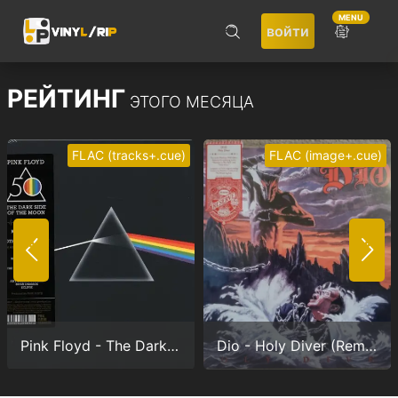
MENU
войти
ПОИСК
РЕЙТИНГ
ЭТОГО МЕСЯЦА
FLAC (tracks+.cue)
FLAC (image+.cue)
Не запоминать меня
ВОЙТИ
Pink Floyd - The Dark Side Of The Moon (Anniversary version) (24/192.0)
Dio - Holy Diver (Remastered) (24/96.0)
Регистрация
Забыли пароль?