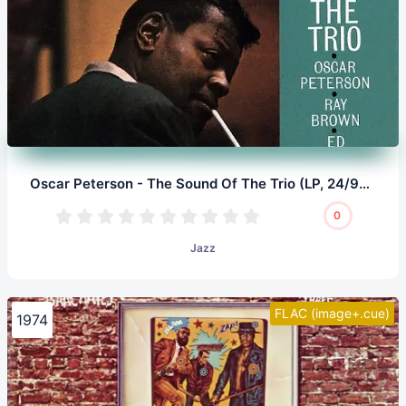
Oscar Peterson - The Sound Of The Trio (LP, 24/96.0)
0
Jazz
FLAC (image+.cue)
1974