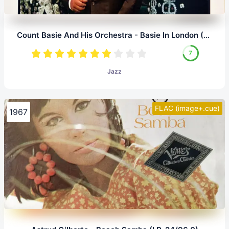
Count Basie And His Orchestra - Basie In London (LP, 24/96.0)
7
Jazz
FLAC (image+.cue)
1967