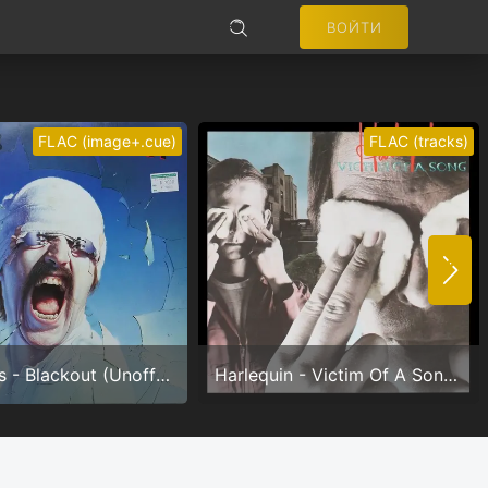
ВОЙТИ
ПОИСК
FLAC (image+.cue)
FLAC (tracks)
Не запоминать меня
ВОЙТИ
Scorpions - Blackout (Unofficial) (24/96.0)
Harlequin - Victim Of A Song (24/96.0)
Регистрация
Забыли пароль?