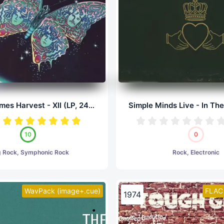
Barclay James Harvest - XII (LP, 24/96.0)
10
0
g Rock, Symphonic Rock
Rock, Electronic
WavPack (image+.cue)
FLAC 
1974