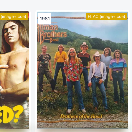
(image+.cue)
FLAC (image+.cue)
1981