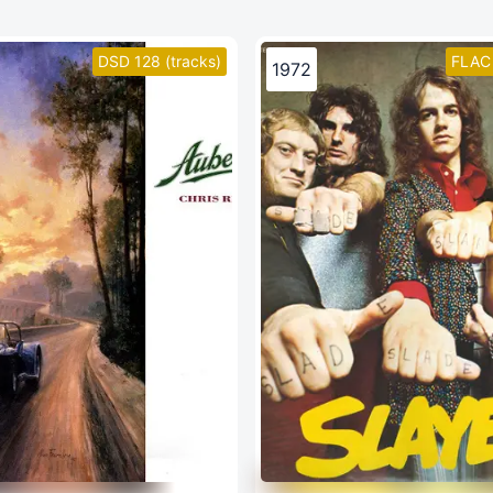
DSD 128 (tracks)
FLAC 
1972