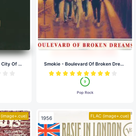
Simple Minds Live - In The City Of Light (LP, 24/96.0)
Smokie - Boulevard Of Broken Dreams (LP, 24/96.0)
9
Pop Rock
(image+.cue)
FLAC (image+.cue)
1956