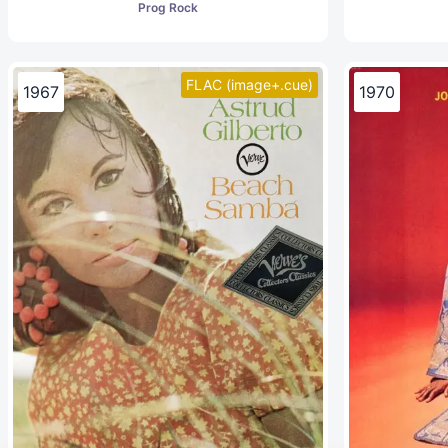
Prog Rock
FLAC (image+.cue)
1967
1970