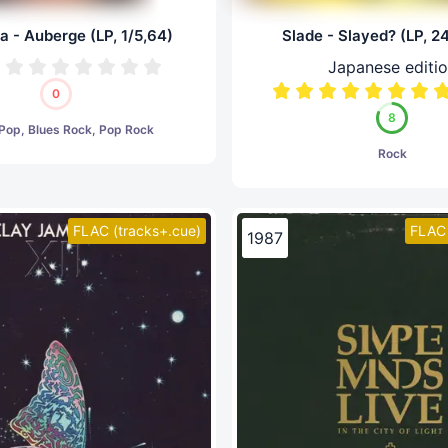
a - Auberge (LP, 1/5,64)
Slade - Slayed? (LP, 2
Japanese editi
0
8
 Pop, Blues Rock, Pop Rock
Rock
FLAC (tracks+.cue)
FLAC 
1987