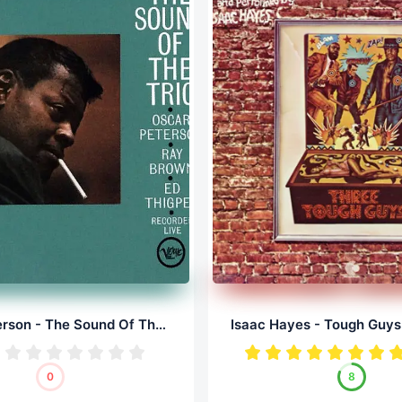
Oscar Peterson - The Sound Of The Trio (LP, 24/96.0)
0
8