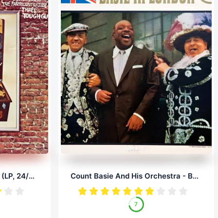
Isaac Hayes - Tough Guys (LP, 24/96.0)
Count Basie And His Orchestra - Basie In London (LP, 24/96.0)
7