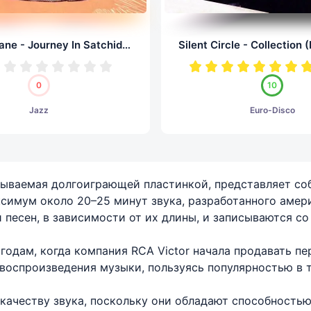
Alice Coltrane - Journey In Satchidananda (LP, 24/96.0)
0
10
Jazz
Euro-Disco
 называемая долгоиграющей пластинкой, представляет 
ксимум около 20–25 минут звука, разработанного амер
 песен, в зависимости от их длины, и записываются со 
годам, когда компания RCA Victor начала продавать п
воспроизведения музыки, пользуясь популярностью в т
ачеству звука, поскольку они обладают способностью 