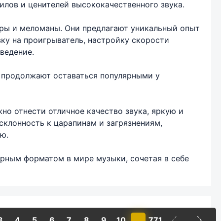
илов и ценителей высококачественного звука.
ры и меломаны. Они предлагают уникальный опыт
вку на проигрыватель, настройку скорости
ведение.
 продолжают оставаться популярными у
но отнести отличное качество звука, яркую и
клонность к царапинам и загрязнениям,
ю.
рным форматом в мире музыки, сочетая в себе
3
4
5
6
7
8
9
10
...
771