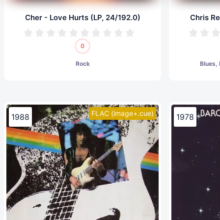
Cher - Love Hurts (LP, 24/192.0)
Chris Re
0
Rock
Blues,
FLAC (image+.cue)
1988
1978