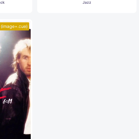
ack
Jazz
(image+.cue)