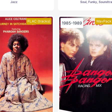
Jazz
Soul, Funky, Soundtr
FLAC (tracks)
WavPack 
1985-1989