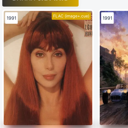
FLAC (image+.cue)
1991
1991