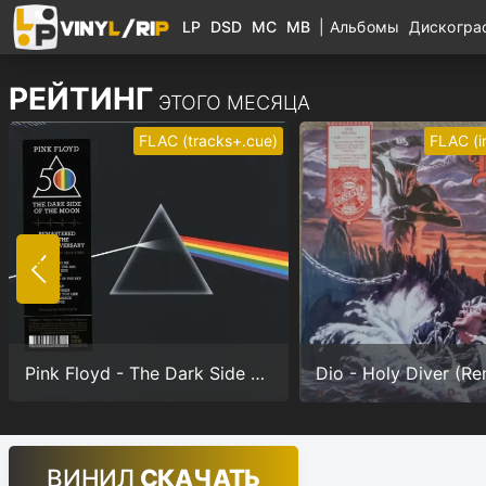
LP
DSD
MC
MB
|
Альбомы
Дискогр
РЕЙТИНГ
ЭТОГО МЕСЯЦА
FLAC (tracks+.cue)
FLAC (
Pink Floyd - The Dark Side Of The Moon (Anniversary version) (24/192.0)
ВИНИЛ
СКАЧАТЬ