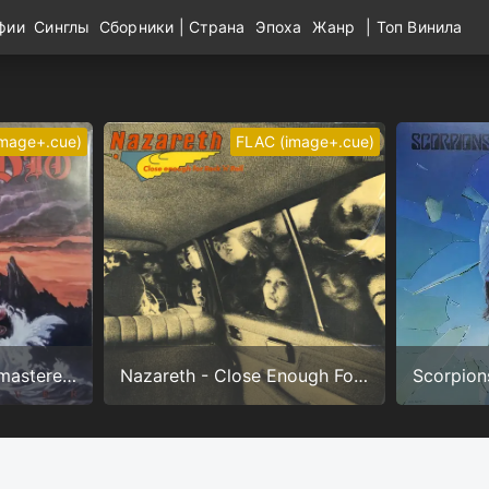
афии
Синглы
Сборники
|
Страна
Эпоха
Жанр
|
Топ Винила
image+.cue)
FLAC (image+.cue)
Dio - Holy Diver (Remastered) (24/96.0)
Nazareth - Close Enough For Rock'n'Roll (24/192.0)