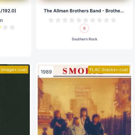
4/192.0)
The Allman Brothers Band - Brothers Of The Road (LP, 24/192.0)
on
0
Southern Rock
(image+.cue)
FLAC (tracks+.cue)
1989