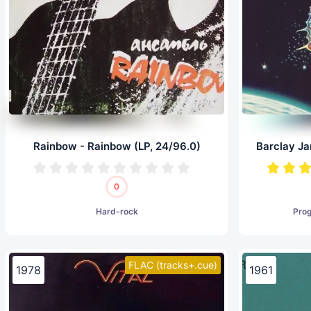
Rainbow - Rainbow (LP, 24/96.0)
0
Hard-rock
Pro
FLAC (tracks+.cue)
1978
1961