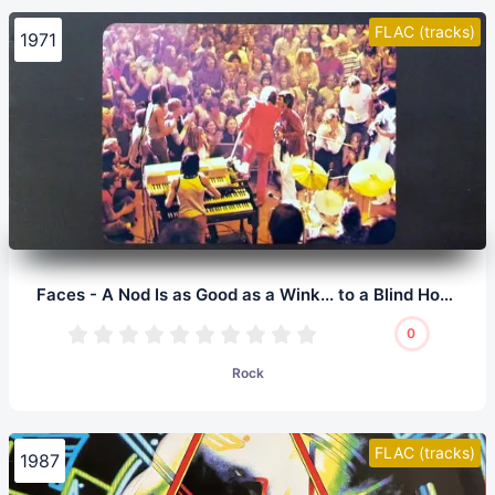
FLAC (tracks)
1971
Faces - A Nod Is as Good as a Wink... to a Blind Horse (LP, 24/96.0)
0
Rock
FLAC (tracks)
1987