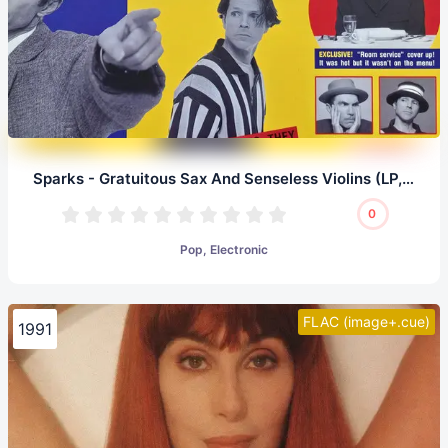
Sparks - Gratuitous Sax And Senseless Violins (LP, 24/96.0)
0
Pop, Electronic
FLAC (image+.cue)
1991