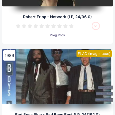
Robert Fripp - Network (LP, 24/96.0)
0
Prog Rock
FLAC (image+.cue)
1989
Bad Boys Blue - Bad Boys Best (LP, 24/192.0)