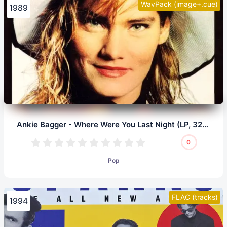
WavPack (image+.cue)
1989
Ankie Bagger - Where Were You Last Night (LP, 32/192.0)
0
Pop
FLAC (tracks)
1994