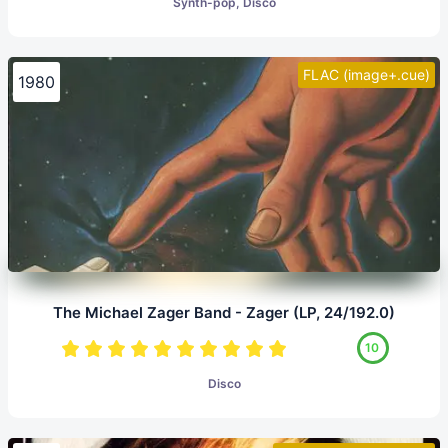
Synth-pop, Disco
FLAC (image+.cue)
1980
The Michael Zager Band - Zager (LP, 24/192.0)
10
Disco