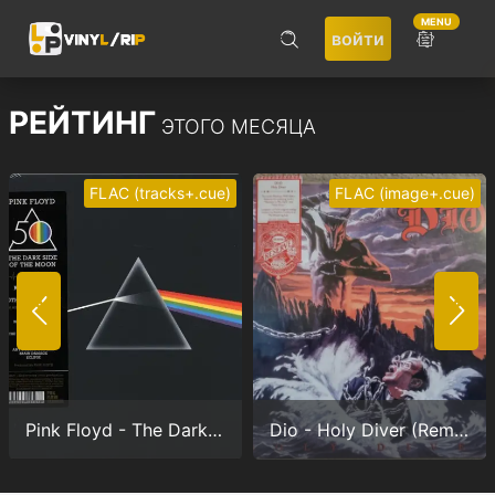
MENU
войти
ПОИСК
РЕЙТИНГ
ЭТОГО МЕСЯЦА
FLAC (tracks+.cue)
FLAC (image+.cue)
Не запоминать меня
ВОЙТИ
Pink Floyd - The Dark Side Of The Moon (Anniversary version) (24/192.0)
Dio - Holy Diver (Remastered) (24/96.0)
Регистрация
Забыли пароль?