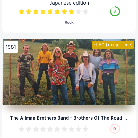
Japanese edition
8
Rock
FLAC (image+.cue)
1981
The Allman Brothers Band - Brothers Of The Road (LP, 24/192.0)
0