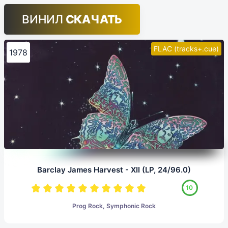
ВИНИЛ
СКАЧАТЬ
FLAC (tracks+.cue)
1978
Barclay James Harvest - XII (LP, 24/96.0)
10
Prog Rock, Symphonic Rock