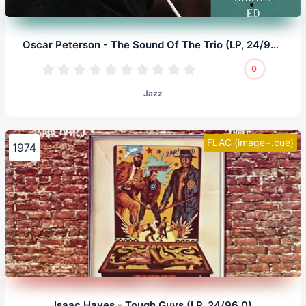
Oscar Peterson - The Sound Of The Trio (LP, 24/96.0)
0
Jazz
FLAC (image+.cue)
1974
Isaac Hayes - Tough Guys (LP, 24/96.0)