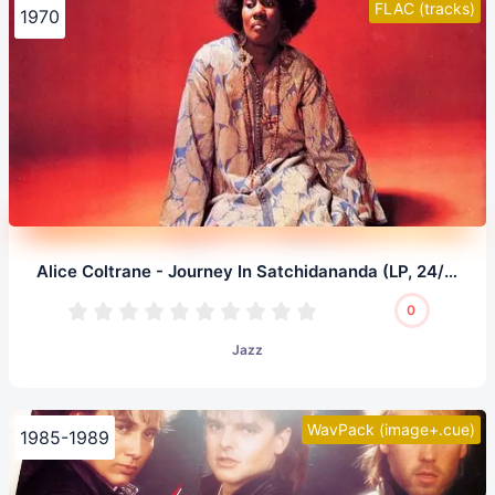
FLAC (tracks)
1970
Alice Coltrane - Journey In Satchidananda (LP, 24/96.0)
0
Jazz
WavPack (image+.cue)
1985-1989