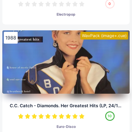
0
Electropop
WavPack (image+.cue)
1988
C.C. Catch - Diamonds. Her Greatest Hits (LP, 24/192.0)
10
Euro-Disco