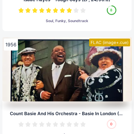
8
Soul, Funky, Soundtrack
FLAC (image+.cue)
1956
Count Basie And His Orchestra - Basie In London (LP, 24/96.0)
0