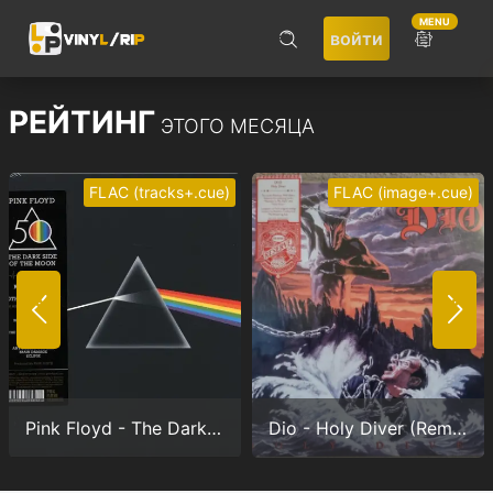
MENU
войти
ПОИСК
РЕЙТИНГ
ЭТОГО МЕСЯЦА
FLAC (tracks+.cue)
FLAC (image+.cue)
Не запоминать меня
ВОЙТИ
Pink Floyd - The Dark Side Of The Moon (Anniversary version) (24/192.0)
Dio - Holy Diver (Remastered) (24/96.0)
Регистрация
Забыли пароль?