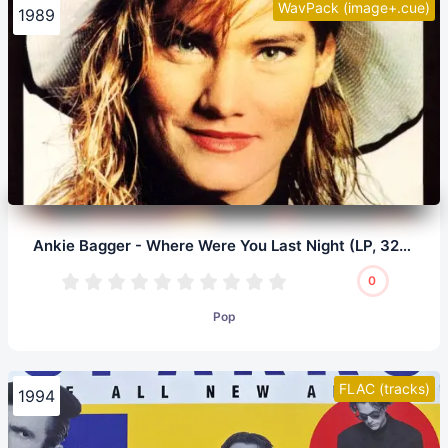
WavPack (image+.cue)
1989
Ankie Bagger - Where Were You Last Night (LP, 32/192.0)
0
Pop
FLAC (tracks)
1994