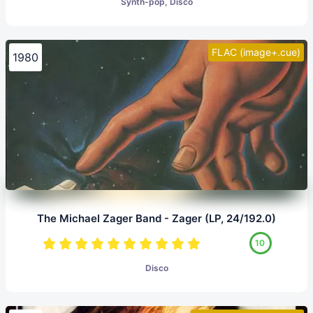
Synth-pop, Disco
FLAC (image+.cue)
1980
The Michael Zager Band - Zager (LP, 24/192.0)
10
Disco