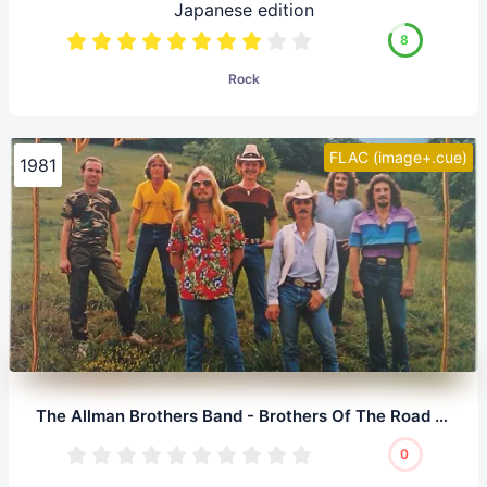
Japanese edition
8
Rock
FLAC (image+.cue)
1981
The Allman Brothers Band - Brothers Of The Road (LP, 24/192.0)
0