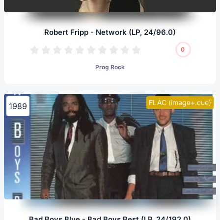
Robert Fripp - Network (LP, 24/96.0)
0
Prog Rock
FLAC (image+.cue)
1989
Bad Boys Blue - Bad Boys Best (LP, 24/192.0)