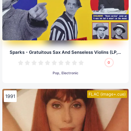
Sparks - Gratuitous Sax And Senseless Violins (LP, 24/96.0)
0
Pop, Electronic
FLAC (image+.cue)
1991