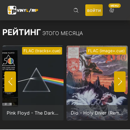
MENU
войти
ПОИСК
РЕЙТИНГ
ЭТОГО МЕСЯЦА
FLAC (tracks+.cue)
FLAC (image+.cue)
Не запоминать меня
ВОЙТИ
Pink Floyd - The Dark Side Of The Moon (Anniversary version) (24/192.0)
Dio - Holy Diver (Remastered) (24/96.0)
Регистрация
Забыли пароль?