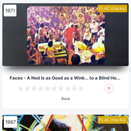
FLAC (tracks)
1971
Faces - A Nod Is as Good as a Wink... to a Blind Horse (LP, 24/96.0)
0
Rock
FLAC (tracks)
1987